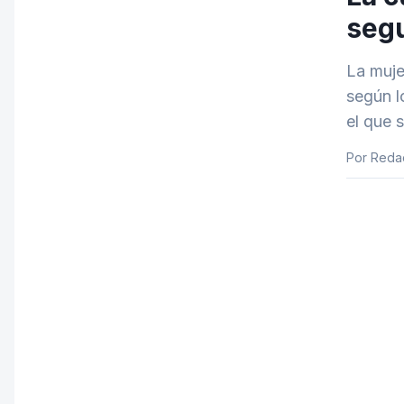
segu
La muje
según l
el que 
Por Reda