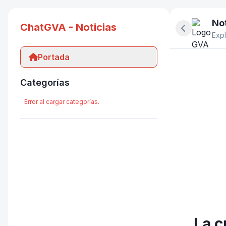
Not
ChatGVA - Noticias
Ocultar pan
Expl
Portada
Categorías
Error al cargar categorías.
La c