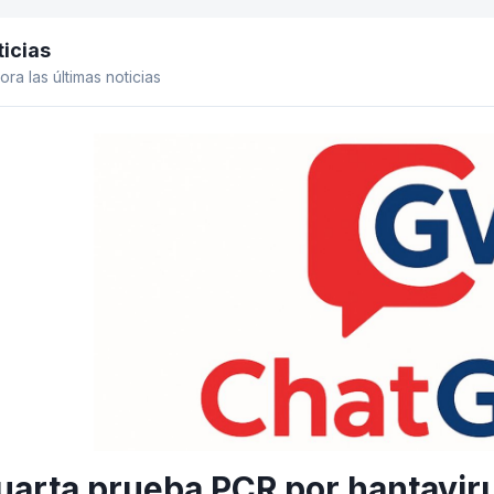
icias
el lateral
ora las últimas noticias
uarta prueba PCR por hantaviru