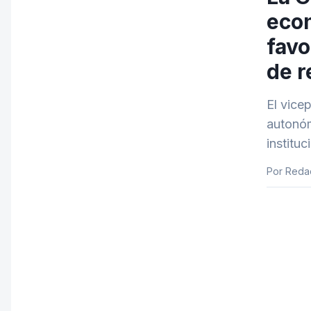
econ
favo
de r
El vice
autonóm
institu
Por Reda