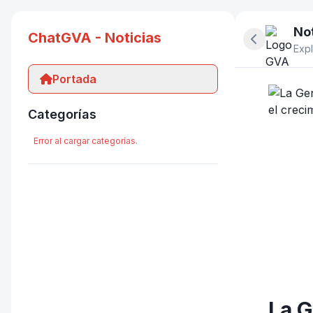
Not
ChatGVA - Noticias
Ocultar pan
Expl
Portada
Categorías
Error al cargar categorías.
La G