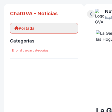
Not
ChatGVA - Noticias
Ocultar pan
Expl
Portada
Categorías
Error al cargar categorías.
La G