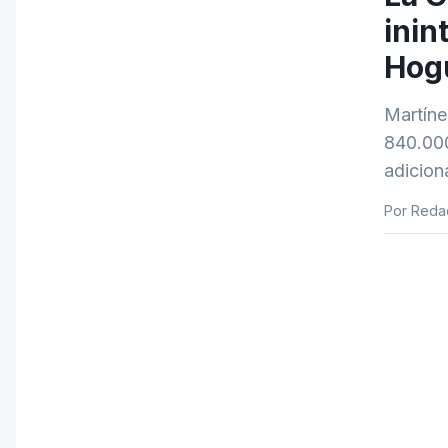
inin
Hog
Martíne
840.000
adicion
Por Reda