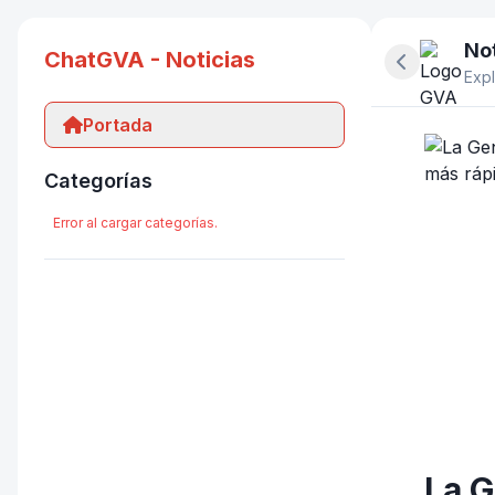
Not
ChatGVA - Noticias
Ocultar pan
Expl
Portada
Categorías
Error al cargar categorías.
La G