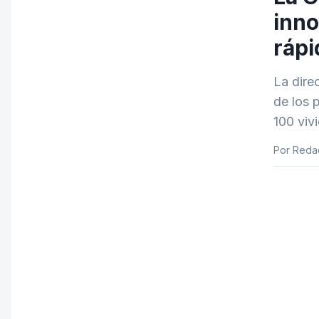
inno
rápi
La dire
de los 
100 viv
Por Reda