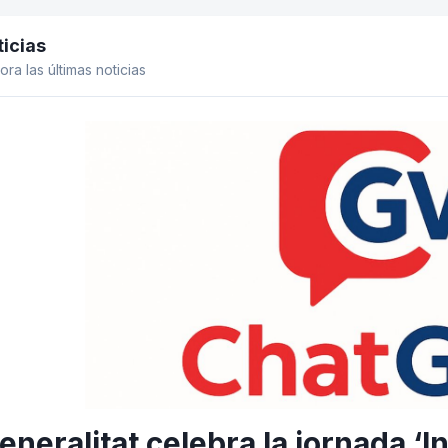
icias
el lateral
ora las últimas noticias
eneralitat celebra la jornada ‘