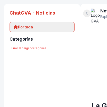
Not
ChatGVA - Noticias
Ocultar pan
Expl
Portada
Categorías
Error al cargar categorías.
La G