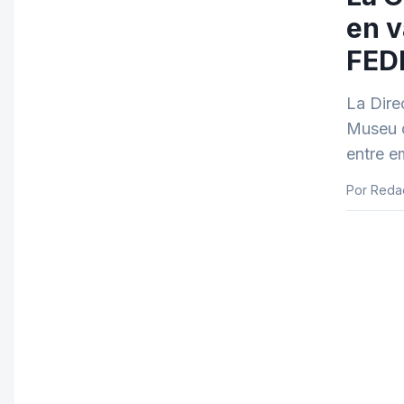
en v
FED
La Dire
Museu d
entre e
Por Reda