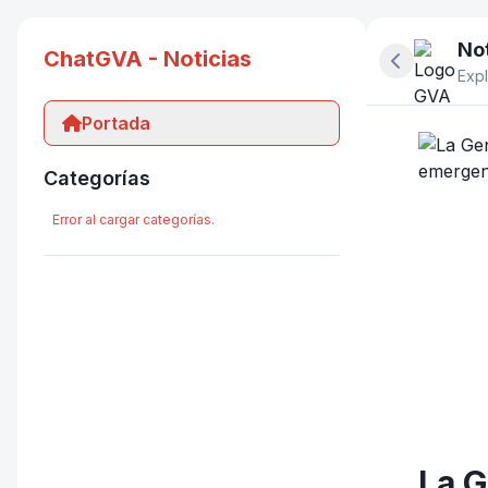
Not
ChatGVA - Noticias
Ocultar pan
Expl
Portada
Categorías
Error al cargar categorías.
La G