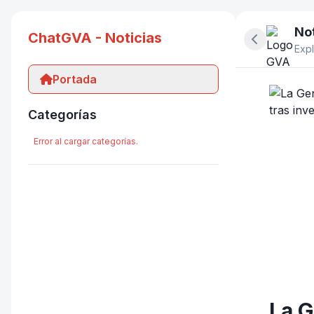
Not
ChatGVA - Noticias
Ocultar pan
Expl
Portada
Categorías
Error al cargar categorías.
La G