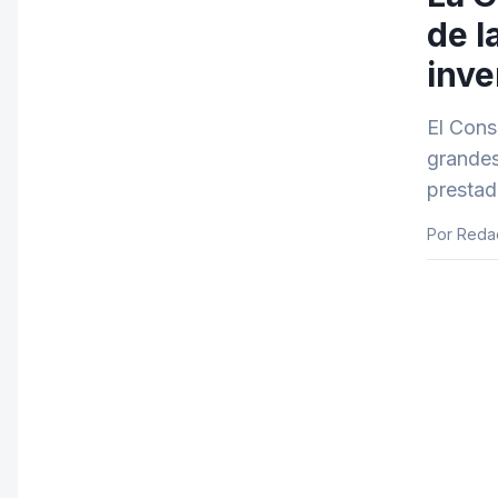
de l
inve
El Cons
grandes
prestad
Por Reda