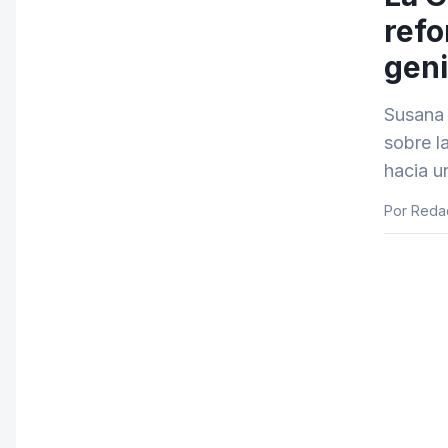
refo
geni
Susana 
sobre l
hacia u
Por Reda