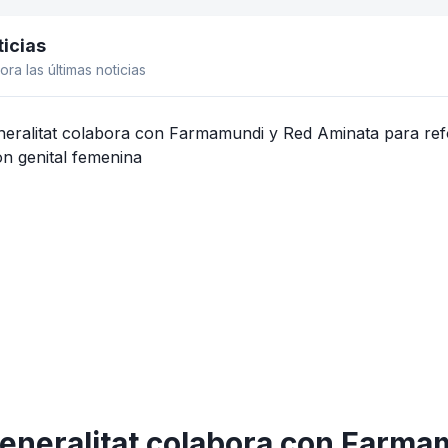
icias
el lateral
ora las últimas noticias
eneralitat colabora con Farma