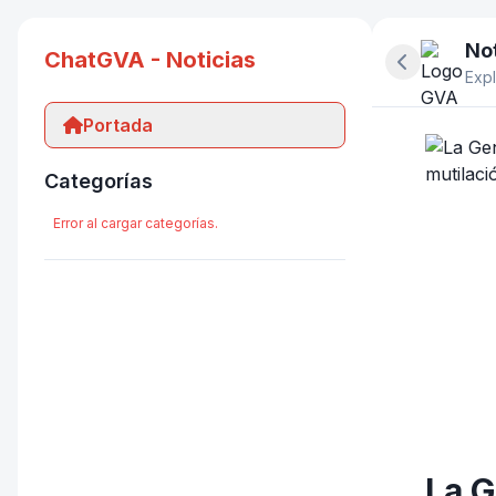
Not
ChatGVA - Noticias
Ocultar pan
Expl
Portada
Categorías
Error al cargar categorías.
La G