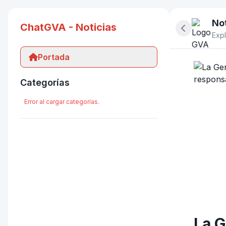
Not
ChatGVA - Noticias
Ocultar pan
Expl
Portada
Categorías
Error al cargar categorías.
La G