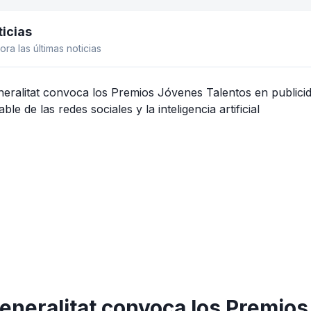
icias
el lateral
ora las últimas noticias
eneralitat convoca los Premio