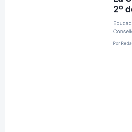
2º d
Educaci
Consell
Por Reda