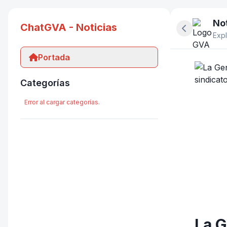
Not
ChatGVA - Noticias
Ocultar pan
Expl
Portada
Categorías
Error al cargar categorías.
La G