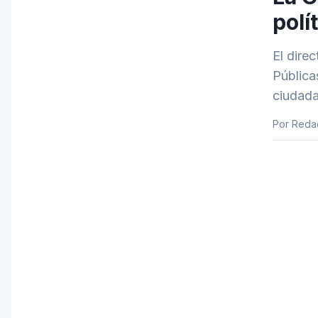
polí
El dire
Pública
ciudada
Por Reda