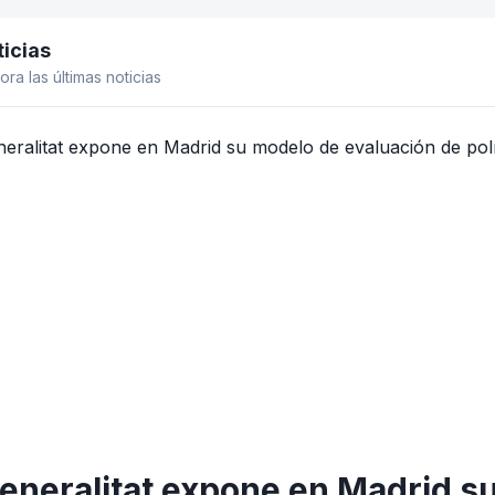
icias
el lateral
ora las últimas noticias
eneralitat expone en Madrid s