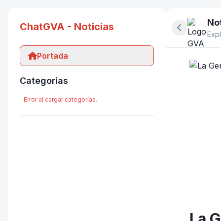
Not
ChatGVA - Noticias
Ocultar pan
Expl
Portada
Categorías
Error al cargar categorías.
La G