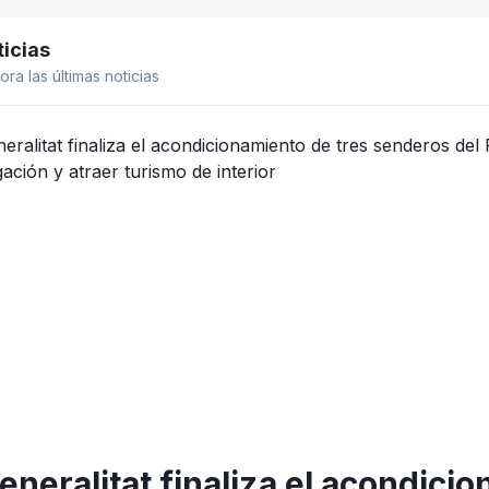
icias
el lateral
ora las últimas noticias
eneralitat finaliza el acondici