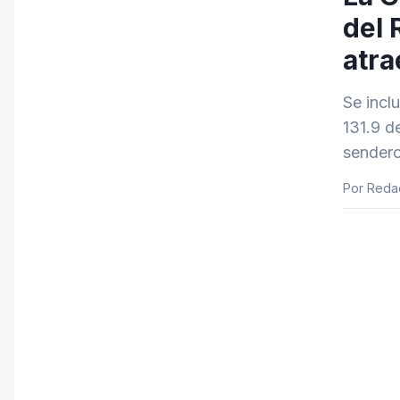
del 
atra
Se incl
131.9 d
sendero
Por Reda