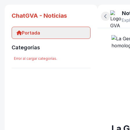
Not
ChatGVA - Noticias
Ocultar pan
Expl
Portada
Categorías
Error al cargar categorías.
La G