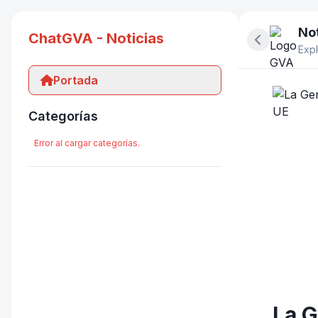
Not
ChatGVA - Noticias
Ocultar pan
Expl
Portada
Categorías
Error al cargar categorías.
La G