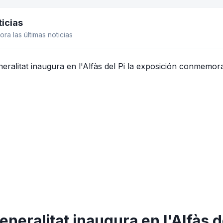
icias
el lateral
ora las últimas noticias
eneralitat inaugura en l'Alfàs d