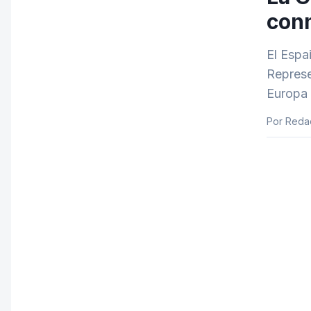
conm
El Espa
Represe
Europa f
Por Reda