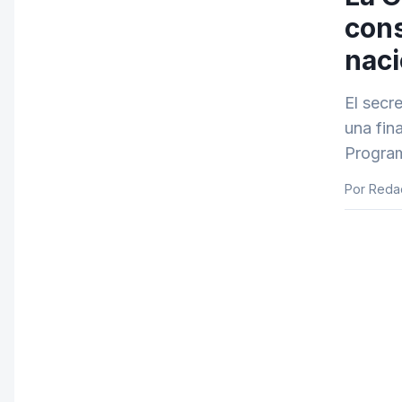
cons
naci
El secr
una fin
Program
Por Reda