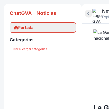
Not
ChatGVA - Noticias
Ocultar pan
Expl
Portada
Categorías
Error al cargar categorías.
La G