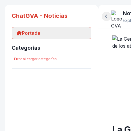
Not
ChatGVA - Noticias
Ocultar pan
Expl
Portada
Categorías
Error al cargar categorías.
La G