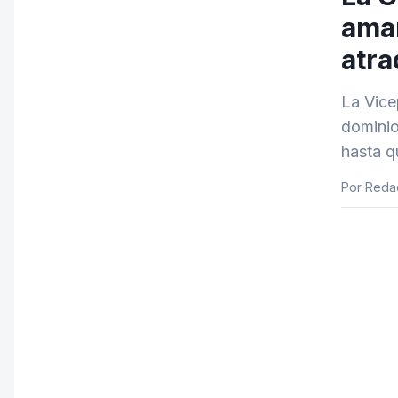
amar
atr
La Vice
dominio
hasta q
Por Reda