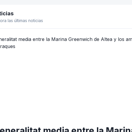
icias
el lateral
ora las últimas noticias
eneralitat media entre la Mari