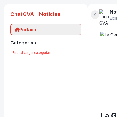
Not
ChatGVA - Noticias
Ocultar pan
Expl
Portada
Categorías
Error al cargar categorías.
La G