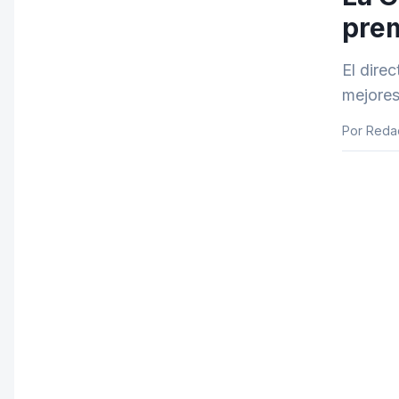
prem
El dire
mejores
Por Reda