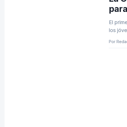
para
El prim
los jóv
Por Reda