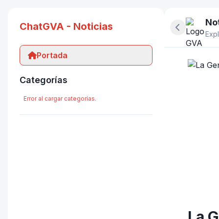
Not
ChatGVA - Noticias
Ocultar pan
Expl
Portada
Categorías
Error al cargar categorías.
La G