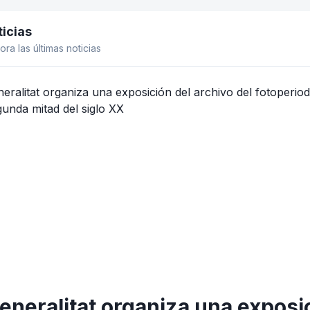
icias
el lateral
ora las últimas noticias
eneralitat organiza una exposic