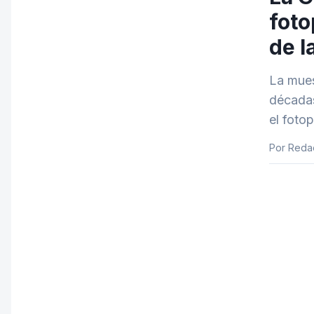
foto
de l
La mues
décadas
el foto
Por Reda