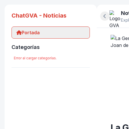
Not
ChatGVA - Noticias
Ocultar pan
Expl
Portada
Categorías
Error al cargar categorías.
La G