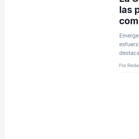
las 
com
Emergen
esfuerz
destaca
Por Reda