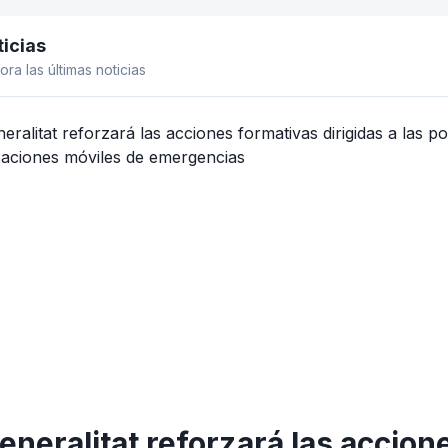
icias
el lateral
ora las últimas noticias
eneralitat reforzará las accion