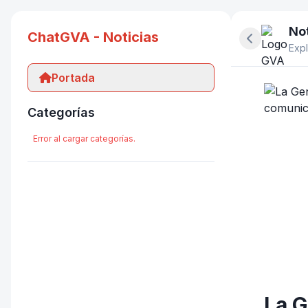
Not
ChatGVA - Noticias
Ocultar pan
Expl
Portada
Categorías
Error al cargar categorías.
La G