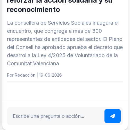
reforzar la acción solidaria y su
reconocimiento
La consellera de Servicios Sociales inaugura el
encuentro, que congrega a más de 300
representantes de entidades del sector. El Pleno
del Consell ha aprobado aprueba el decreto que
desarrolla la Ley 4/2025 de Voluntariado de la
Comunitat Valenciana
Por Redacción | 19-06-2026
ar tema
Escribe tu pregunta