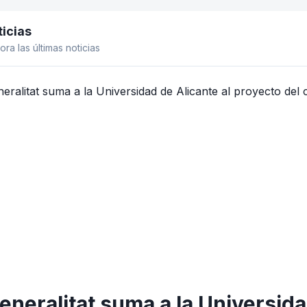
icias
el lateral
ora las últimas noticias
eneralitat suma a la Universida