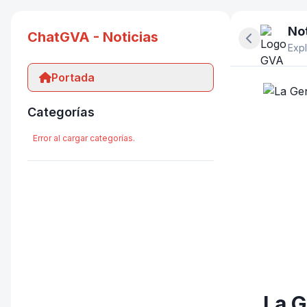
Not
ChatGVA - Noticias
Ocultar pan
Expl
Portada
Categorías
Error al cargar categorías.
La G