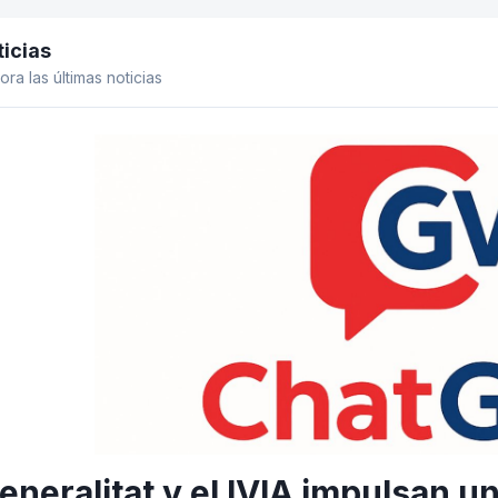
icias
el lateral
ora las últimas noticias
eneralitat y el IVIA impulsan un