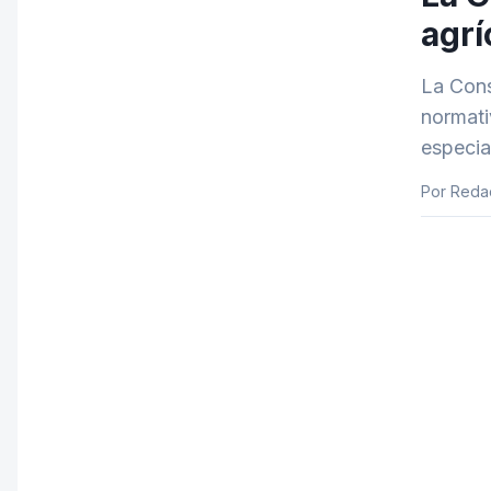
agrí
La Cons
normati
especia
Por Reda