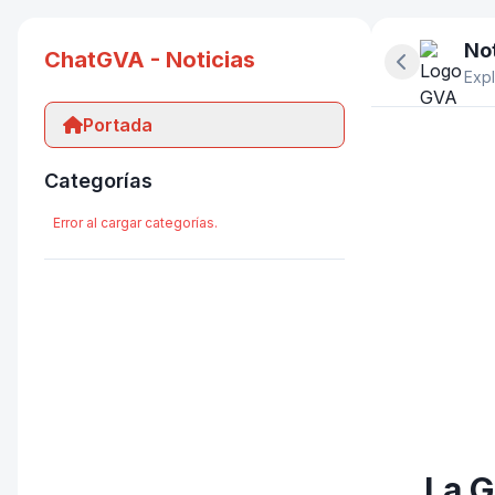
Not
ChatGVA - Noticias
Ocultar pan
Expl
Portada
Categorías
Error al cargar categorías.
La G