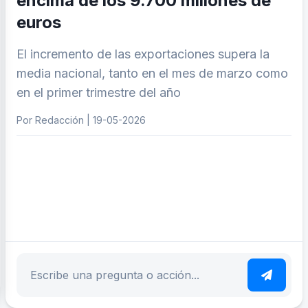
encima de los 9.700 millones de
euros
El incremento de las exportaciones supera la
media nacional, tanto en el mes de marzo como
en el primer trimestre del año
Por Redacción | 19-05-2026
ar tema
Escribe tu pregunta