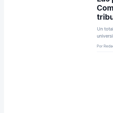
Comu
trib
Un tota
univers
Por Reda