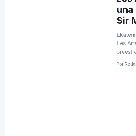
una 
Sir 
Ekateri
Les Arts
preestr
Por Reda