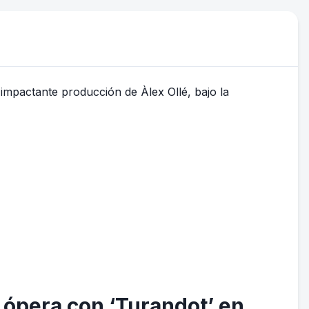
 ópera con ‘Turandot’ en