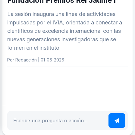
Fundación Premios Rei Jaume I
La sesión inaugura una línea de actividades
impulsadas por el IVIA, orientada a conectar a
científicos de excelencia internacional con las
nuevas generaciones investigadoras que se
formen en el instituto
Por Redacción | 01-06-2026
ar tema
Escribe tu pregunta