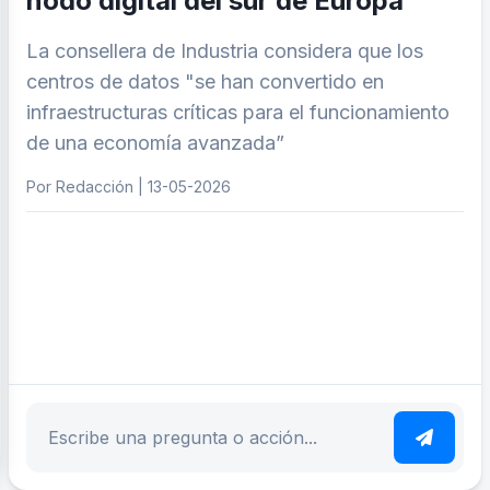
nodo digital del sur de Europa
La consellera de Industria considera que los
centros de datos "se han convertido en
infraestructuras críticas para el funcionamiento
de una economía avanzada”
Por Redacción | 13-05-2026
ar tema
Escribe tu pregunta