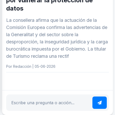
por vulnerar la protección de
datos
La consellera afirma que la actuación de la
Comisión Europea confirma las advertencias de
la Generalitat y del sector sobre la
desproporción, la inseguridad jurídica y la carga
burocrática impuesta por el Gobierno. La titular
de Turismo reclama una rectif
Por Redacción | 05-06-2026
ar tema
Escribe tu pregunta