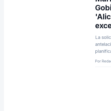
Gobi
'Ali
exce
La soli
antelaci
planifi
Por Reda