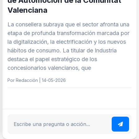
de Automoción de la Comunitat
Valenciana
La consellera subraya que el sector afronta una
etapa de profunda transformación marcada por
la digitalización, la electrificación y los nuevos
hábitos de consumo. La titular de Industria
destaca el papel estratégico de los
concesionarios valencianos, que
Por Redacción | 14-05-2026
ar tema
Escribe tu pregunta