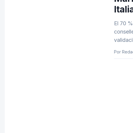
Ital
El 70 %
consell
validac
Por Reda