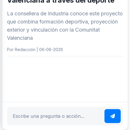
Valenciana a través del deporte
La consellera de Industria conoce este proyecto
que combina formación deportiva, proyección
exterior y vinculación con la Comunitat
Valenciana
Por Redacción | 06-06-2026
ar tema
Escribe tu pregunta