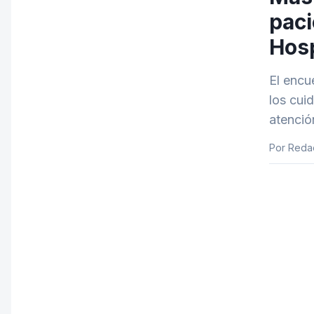
paci
Hosp
El encu
los cui
atenció
Por Reda