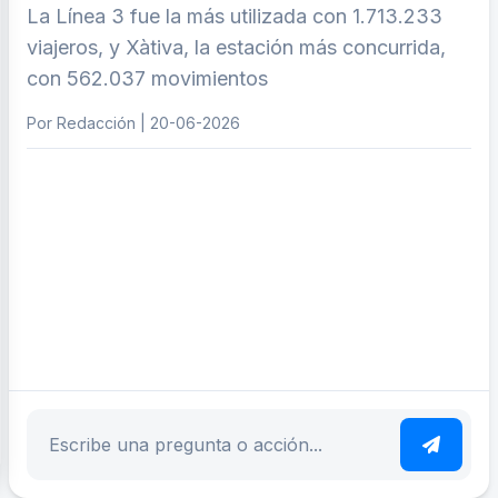
La Línea 3 fue la más utilizada con 1.713.233
viajeros, y Xàtiva, la estación más concurrida,
con 562.037 movimientos
Por Redacción | 20-06-2026
ar tema
Escribe tu pregunta