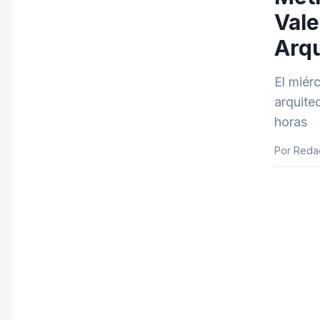
Vale
Arq
El miér
arquite
horas
Por Redac