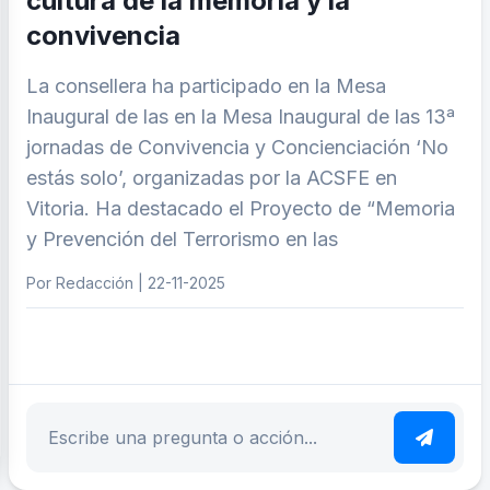
cultura de la memoria y la
convivencia
La consellera ha participado en la Mesa
Inaugural de las en la Mesa Inaugural de las 13ª
jornadas de Convivencia y Concienciación ‘No
estás solo’, organizadas por la ACSFE en
Vitoria. Ha destacado el Proyecto de “Memoria
y Prevención del Terrorismo en las
Por Redacción | 22-11-2025
ar tema
Escribe tu pregunta