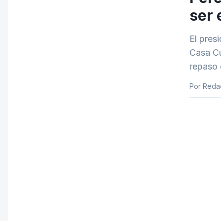
ser 
El pres
Casa Cu
repaso 
Por Reda