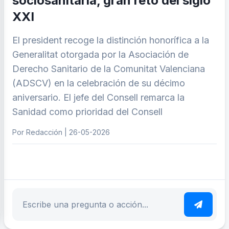
sociosanitaria, gran reto del siglo
XXI
El president recoge la distinción honorífica a la
Generalitat otorgada por la Asociación de
Derecho Sanitario de la Comunitat Valenciana
(ADSCV) en la celebración de su décimo
aniversario. El jefe del Consell remarca la
Sanidad como prioridad del Consell
Por Redacción | 26-05-2026
ar tema
Escribe tu pregunta