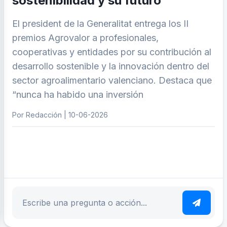
sostenibilidad y su futuro”
El president de la Generalitat entrega los II
premios Agrovalor a profesionales,
cooperativas y entidades por su contribución al
desarrollo sostenible y la innovación dentro del
sector agroalimentario valenciano. Destaca que
“nunca ha habido una inversión
Por Redacción | 10-06-2026
ar tema
Escribe tu pregunta