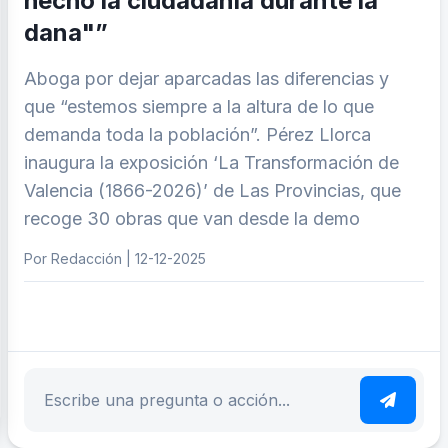
hecho la ciudadanía durante la
dana"”
Aboga por dejar aparcadas las diferencias y
que “estemos siempre a la altura de lo que
demanda toda la población”. Pérez Llorca
inaugura la exposición ‘La Transformación de
Valencia (1866-2026)’ de Las Provincias, que
recoge 30 obras que van desde la demo
Por Redacción | 12-12-2025
ar tema
Escribe tu pregunta