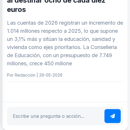
al destinar ocho de cada diez
euros
Las cuentas de 2026 registran un incremento de
1.014 millones respecto a 2025, lo que supone
un 3,1% más y sitúan la educación, sanidad y
vivienda como ejes prioritarios. La Conselleria
de Educación, con un presupuesto de 7.749
millones, crece 450 millone
Por Redacción | 29-05-2026
ar tema
Escribe tu pregunta