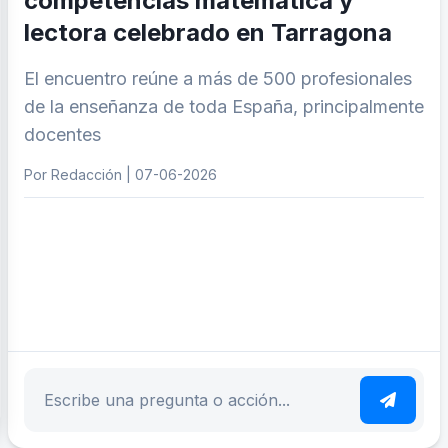
competencias matemática y
lectora celebrado en Tarragona
El encuentro reúne a más de 500 profesionales
de la enseñanza de toda España, principalmente
docentes
Por Redacción | 07-06-2026
ar tema
Escribe tu pregunta