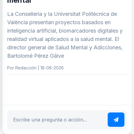
mental
La Conselleria y la Universitat Politècnica de
València presentan proyectos basados en
inteligencia artificial, biomarcadores digitales y
realidad virtual aplicados a la salud mental. El
director general de Salud Mental y Adicciones,
Bartolomé Pérez Gálve
Por Redacción | 18-06-2026
ar tema
Escribe tu pregunta