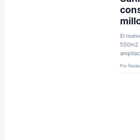
cons
mill
El nuev
550m2 e
ampliaci
Por Redac