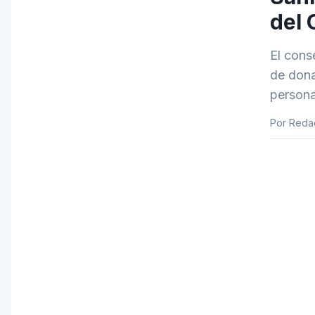
del 
El cons
de dona
persona
Por Reda