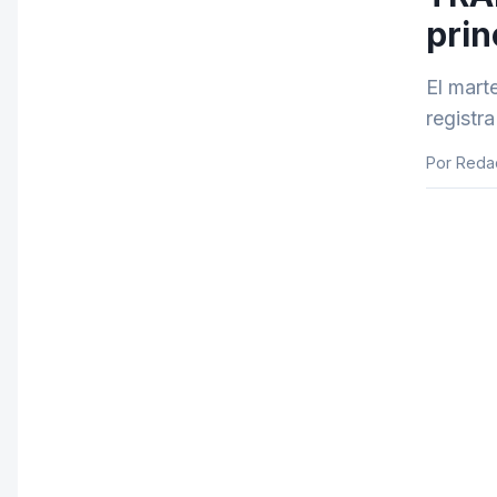
prin
El mart
registr
Por Reda