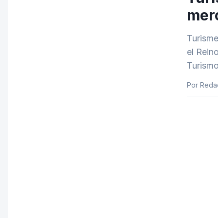
merc
Turisme
el Rein
Turismo
Por Redac