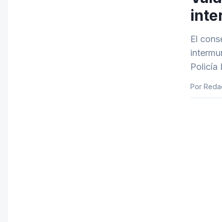
inte
El cons
intermu
Policía 
Por Reda